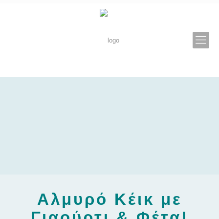
Αλμυρό Κέικ με
Γιαούρτι & Φέτα!