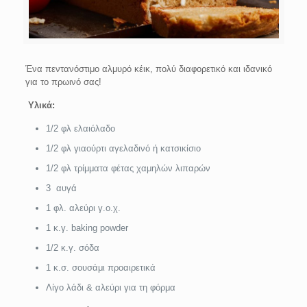
Ένα πεντανόστιμο αλμυρό κέικ, πολύ διαφορετικό και ιδανικό
για το πρωινό σας!
Υλικά:
1/2 φλ ελαιόλαδο
1/2 φλ γιαούρτι αγελαδινό ή κατσικίσιο
1/2 φλ τρίμματα φέτας χαμηλών λιπαρών
3 αυγά
1 φλ. αλεύρι γ.ο.χ.
1 κ.γ. baking powder
1/2 κ.γ. σόδα
1 κ.σ. σουσάμι προαιρετικά
Λίγο λάδι & αλεύρι για τη φόρμα