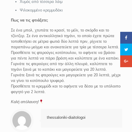
Χυμός από τέσσερα λάιμ
Ψιλοκομμένο κρεμμυδάκι
Πως να τις φτιάξετε;
Σε ένα μπολ, χτυπάτε το κρασί, το μέλι, το σκόρδο και το
τζίντζερ. Σε ένα αντικολλητικό τηγάνι, το οποίο έχετε πρώτα
τοποθετήσει σε μέτρια φωτιά δύο λεπτά πριν, ρίχνετε το
παραπάνω μείγμα και ανακατεύετε για τρία με τέσσερα λεπτά.
Προσθέτετε τις φτερούγες κοτόπουλου, το αφήνετε να βράσει
για πέντε λεπτά να πάρει βράση και καλύπτετε με ένα καπάκι.
Γυρνάτε τις φτερούγες από την άλλη πλευρά, καλύπτετε το
τηγάνι ξανά με το καπάκι και μαγειρεύετε για 20 λεπτά.
Γυρνάτε ξανά τις φτερούγες και μαγειρεύετε για 20 λεπτά, μέχρι
να γίνει το κοτόπουλο τρυφερό.
Προσθέτετε το κρεμμύδι και το αφήνετε να δέσει με το υπόλοιπο
φαγητό για 2 λεπτά.
Καλή απόλαυση!
thessaloniki-diaitologoi