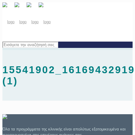
15541902_16169432919
(1)
Όλα τα προγράμματα της κλινικής είναι απολύτως εξατομικευμένα και
προσαρμοσμένα στις επιμέρους ανάγκες σας.