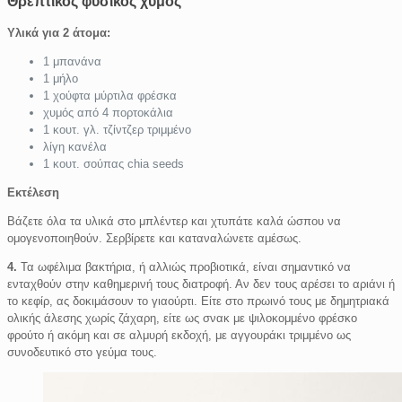
Θρεπτικός φυσικός χυμός
Υλικά για 2 άτομα:
1 μπανάνα
1 μήλο
1 χούφτα μύρτιλα φρέσκα
χυμός από 4 πορτοκάλια
1 κουτ. γλ. τζίντζερ τριμμένο
λίγη κανέλα
1 κουτ. σούπας chia seeds
Εκτέλεση
Βάζετε όλα τα υλικά στο μπλέντερ και χτυπάτε καλά ώσπου να
ομογενοποιηθούν. Σερβίρετε και καταναλώνετε αμέσως.
4.
Τα ωφέλιμα βακτήρια, ή αλλιώς προβιοτικά, είναι σημαντικό να
ενταχθούν στην καθημερινή τους διατροφή. Αν δεν τους αρέσει το αριάνι ή
το κεφίρ, ας δοκιμάσουν το γιαούρτι. Είτε στο πρωινό τους με δημητριακά
ολικής άλεσης χωρίς ζάχαρη, είτε ως σνακ με ψιλοκομμένο φρέσκο
φρούτο ή ακόμη και σε αλμυρή εκδοχή, με αγγουράκι τριμμένο ως
συνοδευτικό στο γεύμα τους.