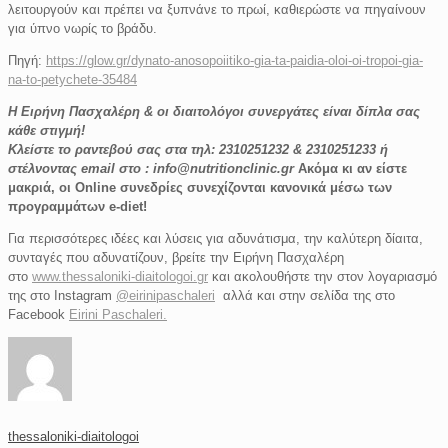
λειτουργούν και πρέπει να ξυπνάνε το πρωί, καθιερώστε να πηγαίνουν
για ύπνο νωρίς το βράδυ.
Πηγή:
https://glow.gr/dynato-anosopoiitiko-gia-ta-paidia-oloi-oi-tropoi-gia-
na-to-petychete-35484
Η Ειρήνη Πασχαλέρη & οι διαιτολόγοι συνεργάτες είναι δίπλα σας
κάθε στιγμή!
Κλείστε το ραντεβού σας στα τηλ: 2310251232 & 2310251233 ή
στέλνοντας email στο : info@nutritionclinic.gr
Ακόμα κι αν είστε
μακριά, οι Online συνεδρίες συνεχίζονται κανονικά μέσω των
προγραμμάτων e-diet!
Για περισσότερες ιδέες και λύσεις για αδυνάτισμα, την καλύτερη δίαιτα,
συνταγές που αδυνατίζουν, βρείτε την Ειρήνη Πασχαλέρη
στο
www.thessaloniki-diaitologoi.gr
και ακολουθήστε την στον λογαριασμό
της στο Instagram
@eirinipaschaleri
αλλά και στην σελίδα της στο
Facebook
Eirini Paschaleri.
thessaloniki-diaitologoi