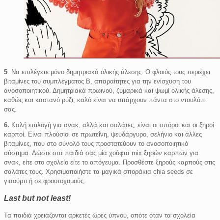
5
. Να επιλέγετε μόνο δημητριακά ολικής άλεσης. Ο φλοιός τους περιέχει
βιταμίνες του συμπλέγματος Β, απαραίτητες για την ενίσχυση του
ανοσοποιητικού. Δημητριακά πρωινού, ζυμαρικά και ψωμί ολικής άλεσης,
καθώς και καστανό ρύζι, καλό είναι να υπάρχουν πάντα στο ντουλάπι
σας.
6.
Καλή επιλογή για σνακ, αλλά και σαλάτες, είναι οι σπόροι και οι ξηροί
καρποί. Είναι πλούσιοι σε πρωτεΐνη, ψευδάργυρο, σελήνιο και άλλες
βιταμίνες, που στο σύνολό τους προστατεύουν το ανοσοποιητικό
σύστημα. Δώστε στα παιδιά σας μία χούφτα mix ξηρών καρπών για
σνακ, είτε στο σχολείο είτε το απόγευμα. Προσθέστε ξηρούς καρπούς στις
σαλάτες τους. Χρησιμοποιήστε τα μαγικά σποράκια chia seeds σε
γιαούρτι ή σε φρουτοχυμούς.
Last but not least!
Τα παιδιά χρειάζονται αρκετές ώρες ύπνου, οπότε όταν τα σχολεία