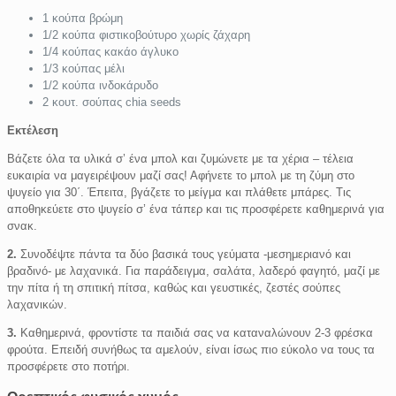
1 κούπα βρώμη
1/2 κούπα φιστικοβούτυρο χωρίς ζάχαρη
1/4 κούπας κακάο άγλυκο
1/3 κούπας μέλι
1/2 κούπα ινδοκάρυδο
2 κουτ. σούπας chia seeds
Εκτέλεση
Βάζετε όλα τα υλικά σ’ ένα μπολ και ζυμώνετε με τα χέρια – τέλεια
ευκαιρία να μαγειρέψουν μαζί σας! Αφήνετε το μπολ με τη ζύμη στο
ψυγείο για 30΄. Έπειτα, βγάζετε το μείγμα και πλάθετε μπάρες. Τις
αποθηκεύετε στο ψυγείο σ’ ένα τάπερ και τις προσφέρετε καθημερινά για
σνακ.
2.
Συνοδέψτε πάντα τα δύο βασικά τους γεύματα -μεσημεριανό και
βραδινό- με λαχανικά. Για παράδειγμα, σαλάτα, λαδερό φαγητό, μαζί με
την πίτα ή τη σπιτική πίτσα, καθώς και γευστικές, ζεστές σούπες
λαχανικών.
3.
Καθημερινά, φροντίστε τα παιδιά σας να καταναλώνουν 2-3 φρέσκα
φρούτα. Επειδή συνήθως τα αμελούν, είναι ίσως πιο εύκολο να τους τα
προσφέρετε στο ποτήρι.