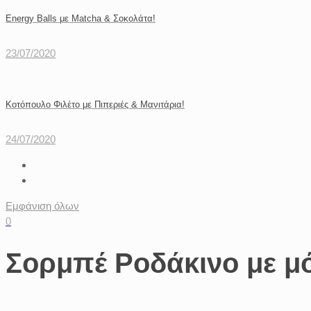
Energy Balls με Matcha & Σοκολάτα!
23/07/2020
Κοτόπουλο Φιλέτο με Πιπεριές & Μανιτάρια!
24/07/2020
Εμφάνιση όλων
0
Σορμπέ Ροδάκινο με μό