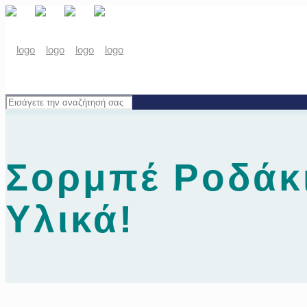
Σορμπέ Ροδάκι
Υλικά!